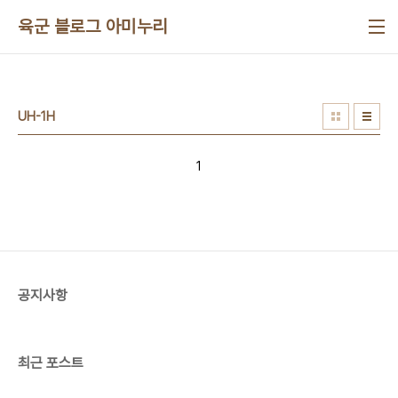
본문 바로가기
육군 블로그 아미누리
UH-1H
1
공지사항
최근 포스트