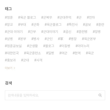
태그
정훈
육군 블로그
군복무
군대추억
군
전차
장교
부대
군화
육군블로그
특전사
공보
훈련
군대 이야기
간부
군대이야기
곰신
훈련병
장병
상병
본부
병사
군인
軍
병장
육군본부
정훈공보실
군생활
블로그
이등병
아미누리
대한민국
육군훈련소
일병
여군
현역
육군
홍보과
군대
사격
더보기
검색