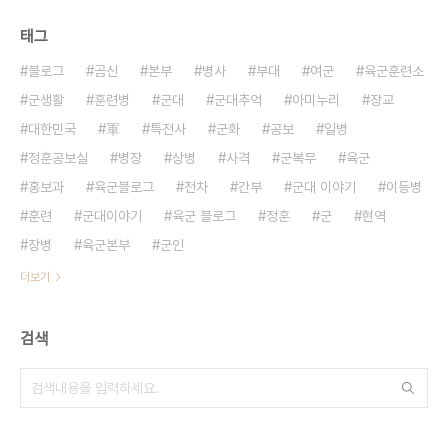
태그
블로그
곰신
본부
병사
부대
여군
육군훈련소
군생활
훈련병
군대
군대추억
아미누리
장교
대한민국
軍
특전사
군화
공보
일병
정훈공보실
병장
상병
사격
군복무
육군
홍보과
육군블로그
전차
간부
군대 이야기
이등병
훈련
군대이야기
육군 블로그
정훈
군
현역
장병
육군본부
군인
더보기
검색