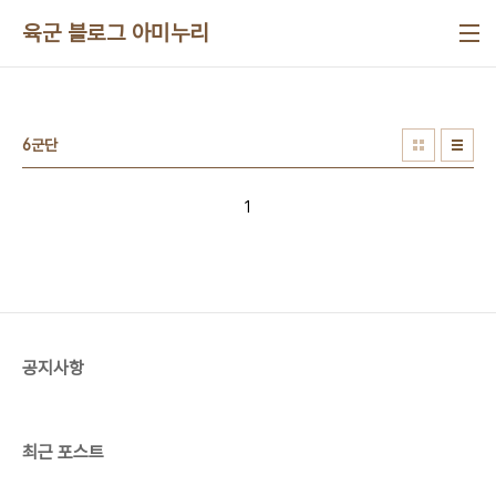
본문 바로가기
육군 블로그 아미누리
6군단
1
공지사항
최근 포스트