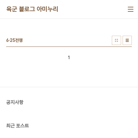
본문 바로가기
육군 블로그 아미누리
6·25전쟁
1
공지사항
최근 포스트