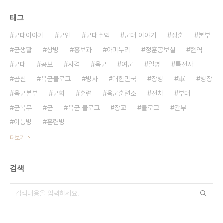
태그
군대이야기
군인
군대추억
군대 이야기
정훈
본부
군생활
상병
홍보과
아미누리
정훈공보실
현역
군대
공보
사격
육군
여군
일병
특전사
곰신
육군블로그
병사
대한민국
장병
軍
병장
육군본부
군화
훈련
육군훈련소
전차
부대
군복무
군
육군 블로그
장교
블로그
간부
이등병
훈련병
더보기
검색