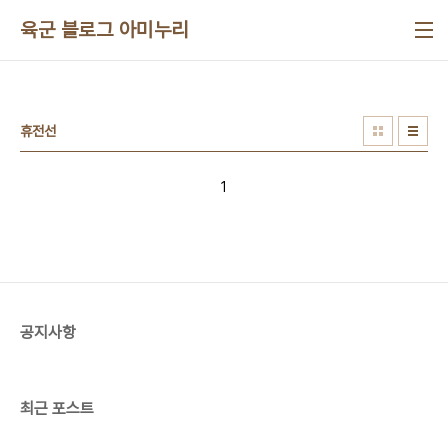
본문 바로가기
육군 블로그 아미누리
휴전선
1
공지사항
최근 포스트