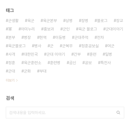
태그
군생활
육군
육군본부
상병
장병
블로그
장교
軍
아미누리
홍보과
군인
육군 블로그
군대이야기
본부
병장
현역
이등병
군대추억
전차
육군블로그
병사
군
군복무
정훈공보실
여군
사격
대한민국
군대 이야기
간부
훈련
일병
정훈
육군훈련소
훈련병
곰신
공보
특전사
군대
군화
부대
더보기
검색