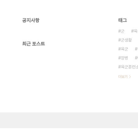
공지사항
태그
군
육
군생활
최근 포스트
육군
장병
육군훈련
더보기