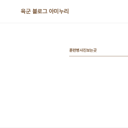
본문 바로가기
육군 블로그 아미누리
훈련병사진보는곳