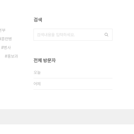
검색
본부
훈련병
병사
홍보과
전체 방문자
오늘
어제