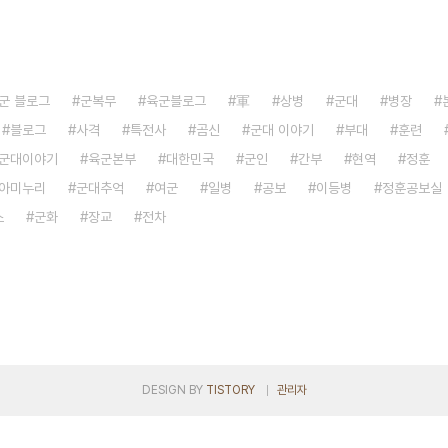
군 블로그
군복무
육군블로그
軍
상병
군대
병장
블로그
사격
특전사
곰신
군대 이야기
부대
훈련
군대이야기
육군본부
대한민국
군인
간부
현역
정훈
아미누리
군대추억
여군
일병
공보
이등병
정훈공보실
소
군화
장교
전차
DESIGN BY
TISTORY
관리자