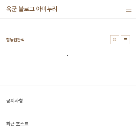
본문 바로가기
육군 블로그 아미누리
합동임관식
1
공지사항
최근 포스트