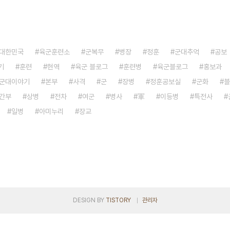
대한민국
육군훈련소
군복무
병장
정훈
군대추억
공보
기
훈련
현역
육군 블로그
훈련병
육군블로그
홍보과
군대이야기
본부
사격
군
장병
정훈공보실
군화
블
간부
상병
전차
여군
병사
軍
이등병
특전사
일병
아미누리
장교
DESIGN BY
TISTORY
관리자