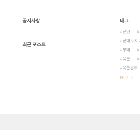
공지사항
태그
군인
군대 이야
최근 포스트
부대
육군
육군본부
더보기