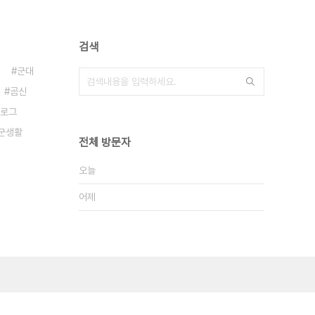
검색
군대
곰신
로그
군생활
전체 방문자
오늘
어제