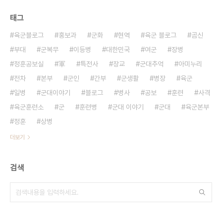
태그
육군블로그
홍보과
군화
현역
육군 블로그
곰신
부대
군복무
이등병
대한민국
여군
장병
정훈공보실
軍
특전사
장교
군대추억
아미누리
전차
본부
군인
간부
군생활
병장
육군
일병
군대이야기
블로그
병사
공보
훈련
사격
육군훈련소
군
훈련병
군대 이야기
군대
육군본부
정훈
상병
더보기
검색