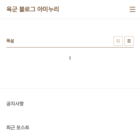
본문 바로가기
육군 블로그 아미누리
폭설
1
공지사항
최근 포스트