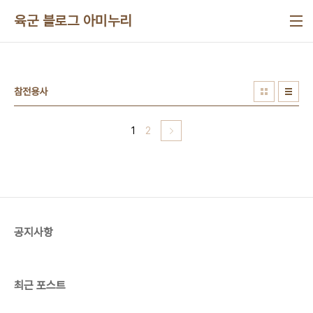
본문 바로가기
육군 블로그 아미누리
참전용사
1
2
공지사항
최근 포스트