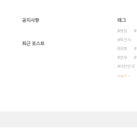
공지사항
태그
병장
특전사
최근 포스트
장병
본부
대한민국
더보기