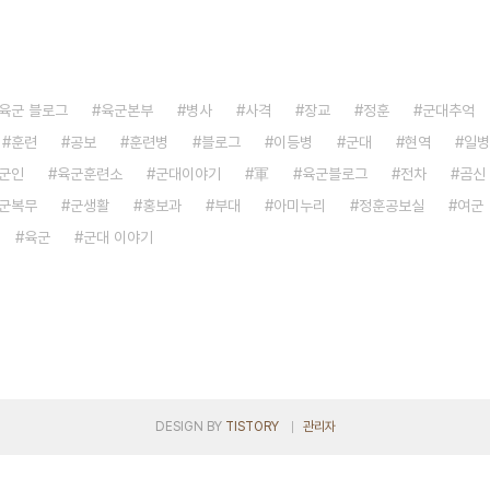
육군 블로그
육군본부
병사
사격
장교
정훈
군대추억
훈련
공보
훈련병
블로그
이등병
군대
현역
일병
군인
육군훈련소
군대이야기
軍
육군블로그
전차
곰신
군복무
군생활
홍보과
부대
아미누리
정훈공보실
여군
육군
군대 이야기
DESIGN BY
TISTORY
관리자