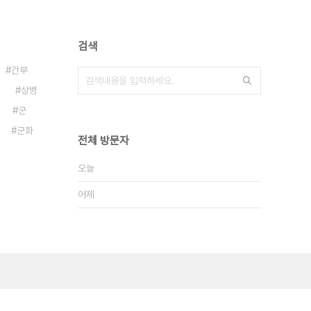
검색
간부
상병
군
군화
전체 방문자
오늘
어제