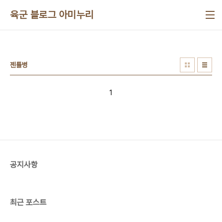
본문 바로가기
육군 블로그 아미누리
젠틀병
1
공지사항
최근 포스트