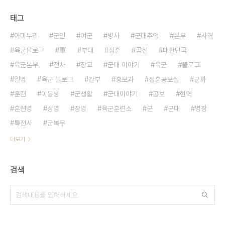
태그
아미누리
군인
여군
병사
군대추억
본부
사격
육군블로그
軍
부대
정훈
곰신
대한민국
육군본부
전차
장교
군대 이야기
육군
블로그
일병
육군 블로그
간부
홍보과
정훈공보실
군화
훈련
이등병
군생활
군대이야기
공보
현역
훈련병
상병
장병
육군훈련소
군
군대
병장
특전사
군복무
더보기
검색