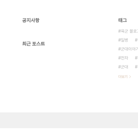
공지사항
태그
육군 블로
일병
최근 포스트
군대이야
전차
군대
더보기