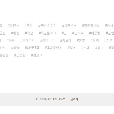
그
특전사
훈련
군대 이야기
육군본부
정훈공보실
병사
곰신
병장
육군
육군블로그
군
군복무
이등병
군인
기
군화
군대추억
아미누리
홍보과
본부
현역
정훈
간부
상병
대한민국
육군훈련소
장병
부대
공보
장
훈련병
군생활
블로그
DESIGN BY
TISTORY
관리자