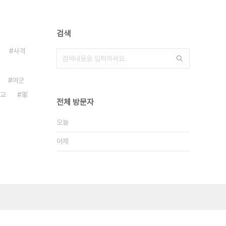
검색
사격
여군
교
軍
전체 방문자
오늘
어제