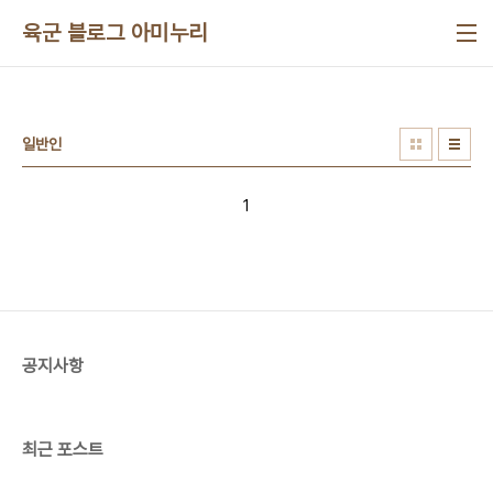
본문 바로가기
육군 블로그 아미누리
일반인
1
공지사항
최근 포스트