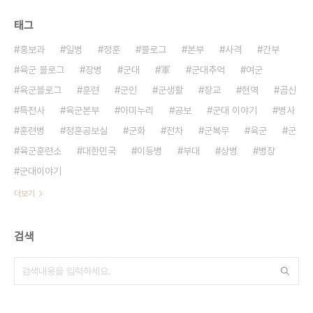
태그
홍보과
일병
정훈
블로그
본부
사격
간부
육군 블로그
장병
군대
軍
군대추억
여군
육군블로그
훈련
군인
군생활
장교
현역
곰신
특전사
육군본부
아미누리
공보
군대 이야기
병사
훈련병
정훈공보실
군화
전차
군복무
육군
군
육군훈련소
대한민국
이등병
부대
상병
병장
군대이야기
더보기
검색