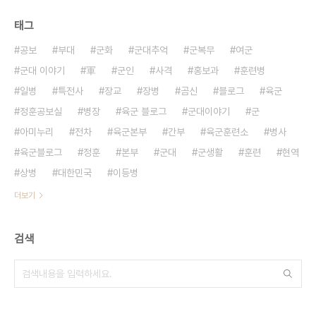
태그
공보
부대
군화
군대추억
군복무
여군
군대 이야기
軍
군인
사격
홍보과
훈련병
일병
특전사
장교
장병
곰신
블로그
육군
정훈공보실
병장
육군 블로그
군대이야기
군
아미누리
전차
육군본부
간부
육군훈련소
병사
육군블로그
정훈
본부
군대
군생활
훈련
현역
상병
대한민국
이등병
더보기
검색