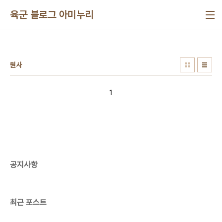
본문 바로가기
육군 블로그 아미누리
원사
1
공지사항
최근 포스트