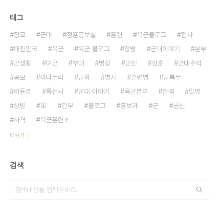
태그
장교
군대
정훈공보실
훈련
육군블로그
전차
대한민국
육군
육군 블로그
장병
군대이야기
본부
군생활
여군
부대
병장
군인
정훈
군대추억
공보
아미누리
군화
병사
훈련병
군복무
이등병
특전사
군대 이야기
육군본부
현역
일병
상병
軍
간부
블로그
홍보과
군
곰신
사격
육군훈련소
더보기
검색