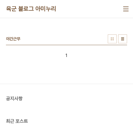
본문 바로가기
육군 블로그 아미누리
야간근무
1
공지사항
최근 포스트