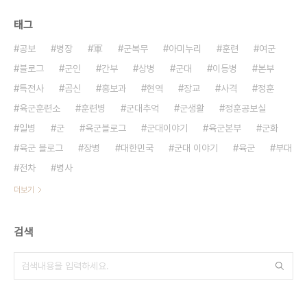
태그
공보
병장
軍
군복무
아미누리
훈련
여군
블로그
군인
간부
상병
군대
이등병
본부
특전사
곰신
홍보과
현역
장교
사격
정훈
육군훈련소
훈련병
군대추억
군생활
정훈공보실
일병
군
육군블로그
군대이야기
육군본부
군화
육군 블로그
장병
대한민국
군대 이야기
육군
부대
전차
병사
더보기
검색