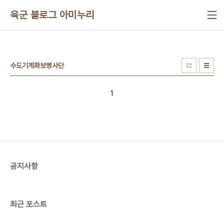
본문 바로가기
육군 블로그 아미누리
수도기계화보병사단
1
공지사항
최근 포스트