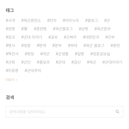
태그
사격
육군훈련소
전차
아미누리
블로그
군
장병
軍
훈련병
육군블로그
상병
육군본부
장교
군대 이야기
공보
군복무
대한민국
간부
병사
정훈
현역
본부
부대
육군 블로그
훈련
특전사
병장
여군
군생활
일병
정훈공보실
군화
군인
홍보과
군대
곰신
육군
군대이야기
이등병
군대추억
더보기
검색