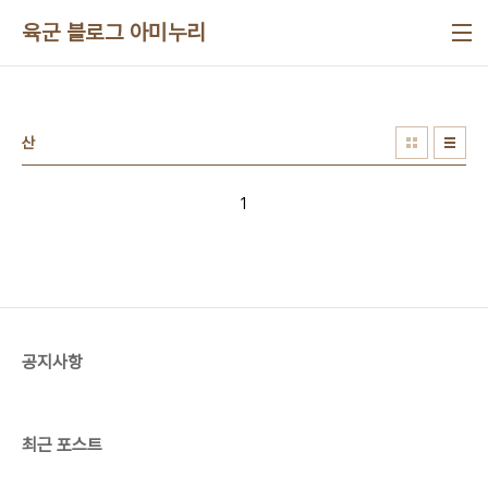
본문 바로가기
육군 블로그 아미누리
산
1
공지사항
최근 포스트