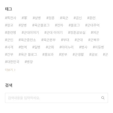
태그
특전사
軍
상병
정훈
육군
곰신
훈련
장교
장병
육군블로그
전차
블로그
군대추억
훈련병
군대이야기
군대 이야기
정훈공보실
여군
군인
육군훈련소
육군본부
부대
군대
군복무
사격
현역
일병
군화
아미누리
병사
이등병
간부
육군 블로그
홍보과
본부
군생활
공보
군
대한민국
병장
더보기
검색