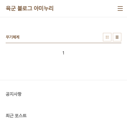
본문 바로가기
육군 블로그 아미누리
무기체계
1
공지사항
최근 포스트