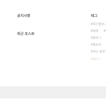
공지사항
태그
육군블로
일병
최근 포스트
블로그
홍보과
육군 블로
더보기