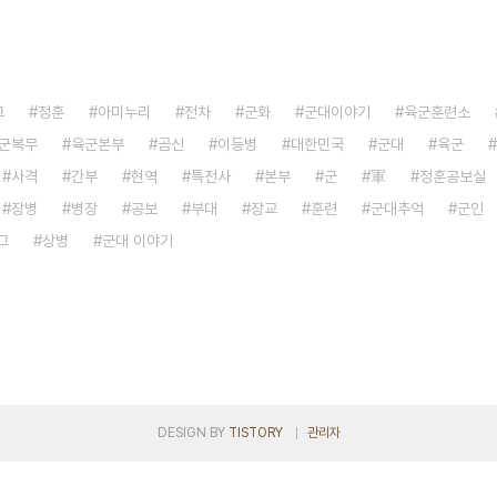
그
정훈
아미누리
전차
군화
군대이야기
육군훈련소
군복무
육군본부
곰신
이등병
대한민국
군대
육군
사격
간부
현역
특전사
본부
군
軍
정훈공보실
장병
병장
공보
부대
장교
훈련
군대추억
군인
그
상병
군대 이야기
DESIGN BY
TISTORY
관리자