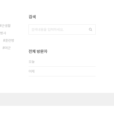
검색
군생활
병사
훈련병
여군
전체 방문자
오늘
어제