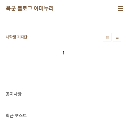
본문 바로가기
육군 블로그 아미누리
대학생 기자단
1
공지사항
최근 포스트