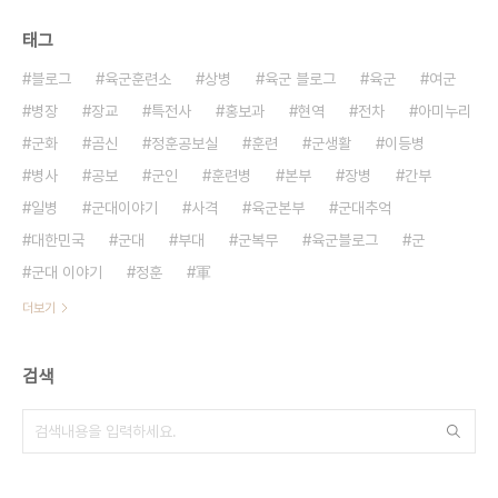
태그
블로그
육군훈련소
상병
육군 블로그
육군
여군
병장
장교
특전사
홍보과
현역
전차
아미누리
군화
곰신
정훈공보실
훈련
군생활
이등병
병사
공보
군인
훈련병
본부
장병
간부
일병
군대이야기
사격
육군본부
군대추억
대한민국
군대
부대
군복무
육군블로그
군
군대 이야기
정훈
軍
더보기
검색