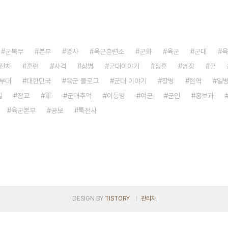
군복무
본부
병사
육군훈련소
군화
육군
군대
육
전차
훈련
사격
상병
군대이야기
정훈
병장
군
부대
대한민국
육군 블로그
군대 이야기
장병
현역
일
실
장교
軍
군대추억
이등병
여군
군인
홍보과
육군본부
공보
특전사
DESIGN BY
TISTORY
관리자