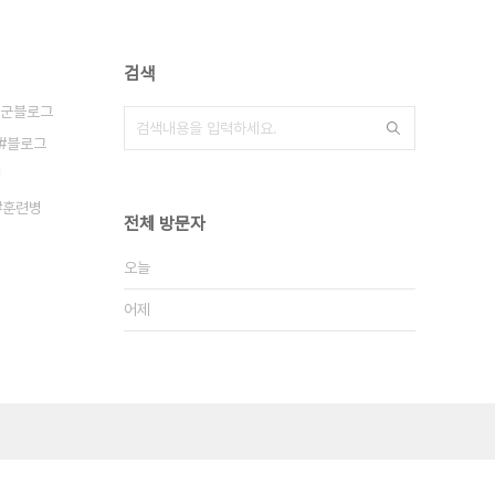
검색
군블로그
블로그
병
훈련병
전체 방문자
오늘
어제