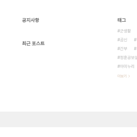
공지사항
태그
군생활
곰신
최근 포스트
간부
정훈공보
아미누리
더보기