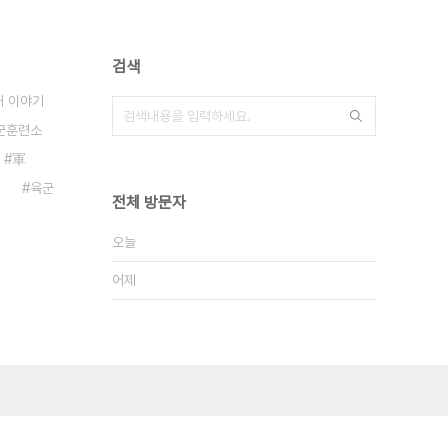
검색
대 이야기
군훈련소
軍
육군
전체 방문자
오늘
어제