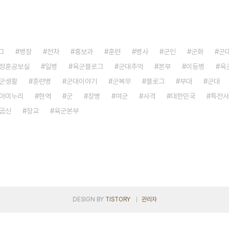
그
병장
전차
홍보과
훈련
병사
군인
군화
군
정훈공보실
일병
육군블로그
군대추억
본부
이등병
육
군생활
훈련병
군대이야기
군복무
블로그
부대
군대
아미누리
현역
군
장병
여군
사격
대한민국
특전사
곰신
장교
육군본부
DESIGN BY
TISTORY
관리자