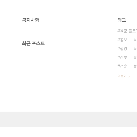
공지사항
태그
육군 블로
공보
최근 포스트
상병
간부
정훈
더보기