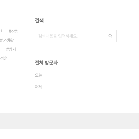
검색
인
장병
군생활
병사
정훈
전체 방문자
오늘
어제