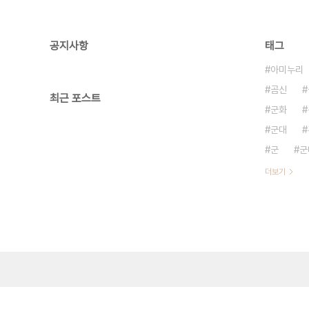
공지사항
태그
아미누리
곰신
최근 포스트
군화
군대
군
군
더보기