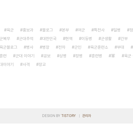
육군
홍보과
블로그
본부
여군
특전사
일병
정
군복무
군대추억
대한민국
현역
이등병
군생활
간부
육군블로그
병사
병장
전차
군인
육군훈련소
부대
훈련
군대 이야기
공보
상병
장병
훈련병
軍
육군
대이야기
사격
장교
DESIGN BY
TISTORY
관리자