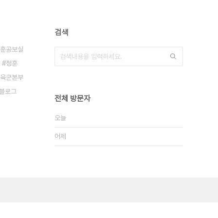
검색
훈공보실
정훈
육군본부
 블로그
전체 방문자
오늘
어제