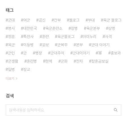
태그
군대
여군
곰신
간부
블로그
부대
육군 블로그
병사
대한민국
육군훈련소
장병
육군본부
상병
정훈
특전사
훈련
육군블로그
아미누리
사격
육군
이등병
공보
군복무
본부
군대 이야기
군인
군
병장
군대추억
군대이야기
軍
홍보과
군생활
훈련병
현역
군화
전차
정훈공보실
일병
장교
더보기
검색