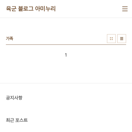
본문 바로가기
육군 블로그 아미누리
가족
1
공지사항
최근 포스트