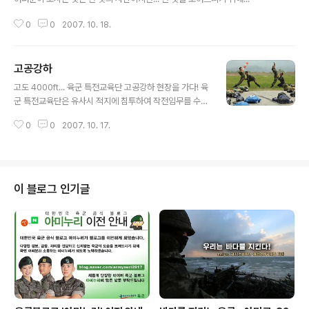
0
0
2007. 10. 18.
고공강하
글 내용
고도 4000ft... 육군 특전교육단 고공강하 현장을 가다! 육
군 특전교육단은 유사시 적지에 침투하여 작전임무를 수행
할 수 있는 요원을 양성 및 배출하는 부대이며, 적지에서 특
0
0
2007. 10. 17.
전요원의 작전을 보장하기 위해 무기체계를 포함한 특수장
비와 교리를 발전시키는 그야말로 적지종심작전을 위한 훈
련과 전투발전을 위한 부대다. 이러한 특전교육단의 고공
강하(High Altitude Low Opening jump) 기본교육 현
장을 찾았다. 서울근교, 한 고수부지에 도착하자 교육생들
이 블로그 인기글
이 헬기가 오기를 기다리며 마지막 지상교육을 받고 있었
다. 수십 번의 밀리터리 전술강하(Military Parashute J
ump)를 마친 교육생들이지만 고도 4000ft(약 1.2km)에
서 실시되는 고공 강하였기 때문에 긴장된 얼굴로 진지하
게 ..