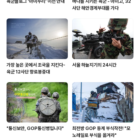
육군블로그 '아미누리' 이전 안내
바다를 지키는 육군 - 아미고, 32
사단 해안경계부대를 가다
가장 높은 곳에서 조국을 지킨다-
서울 하늘지기의 24시간
육군 12사단 향로봉중대
"통신보안, GOP통신병입니다"
최전방 GOP 동계 부식작전! "모
노레일로 부식을 옮겨라"