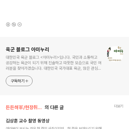
(새창열림)
로그 정보
육군 블로그 아미누리
대한민국 육군 블로그 <아미누리>입니다. 국민과 소통하고
공감하는 육군이 되기 위해 진솔하고 따뜻한 모습으로 국민 여
러분을 찾아가겠습니다. 대한민국 국가대표 육군, 많은 관심과
사랑 부탁드려요~~ ^^
구독하기
더보기
든든하軍/현장취재 365
의 다른 글
김상훈 교수 촬영 동영상
글 내용
여러분이 보시는 것은 한 컷의 사진이지만... 한 컷을 보여드리기 위해...