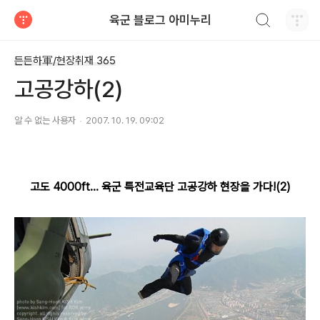
검색하기
육군 블로그 아미누리
티스토리
든든하軍/현장취재 365
고공강하(2)
알 수 없는 사용자
2007. 10. 19. 09:02
고도 4000ft... 육군 특전교육단 고공강하 현장을 가다!(2)