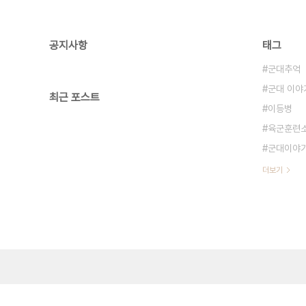
공지사항
태그
군대추억
군대 이야
최근 포스트
이등병
육군훈련
군대이야
더보기