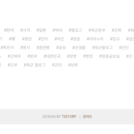
현역
사격
일병
부대
블로그
육군본부
군화
육
기
軍
훈련
전차
여군
정훈
아미누리
장교
곰
특전사
병사
훈련병
공보
군생활
육군블로그
군인
소
군복무
본부
대한민국
장병
병장
정훈공보실
군
기
간부
육군 블로그
군대
상병
DESIGN BY
TISTORY
관리자