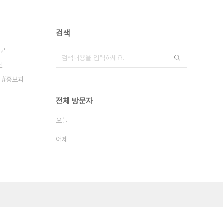
검색
군
신
홍보과
전체 방문자
오늘
어제